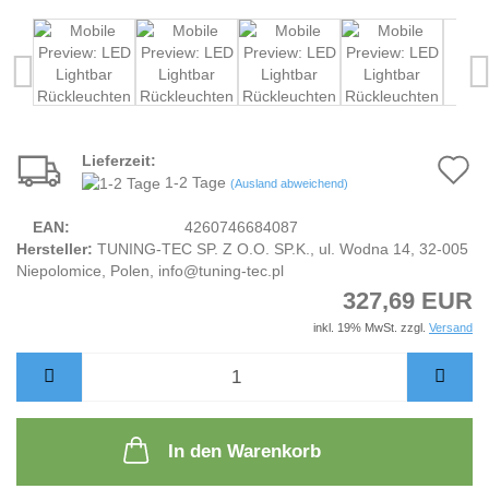
Lieferzeit:
A
1-2 Tage
(Ausland abweichend)
d
EAN:
4260746684087
M
Hersteller:
TUNING-TEC SP. Z O.O. SP.K., ul. Wodna 14, 32-005
Niepolomice, Polen, info@tuning-tec.pl
327,69 EUR
inkl. 19% MwSt. zzgl.
Versand
In den Warenkorb