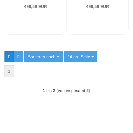
11-14 Schwarz
11-14 Rot dynamischer
499,59 EUR
499,59 EUR
dynamischer Blinker
Blinker
Sortieren nach
Sortieren nach
24 pro Seite
pro Seite
1
1
bis
2
(von insgesamt
2
)