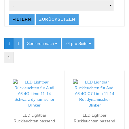
FILTERN
ZURÜCKSETZEN
Sortieren nach
Sortieren nach
24 pro Seite
pro Seite
1
LED Lightbar
LED Lightbar
Rückleuchten passend
Rückleuchten passend
für Audi A6 4G Limo
für Audi A6 4G C7 Limo