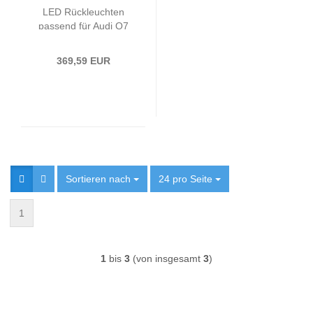
LED Rückleuchten
passend für Audi Q7
4L Bj. 05-09 Smoke
369,59 EUR
Sortieren nach
Sortieren nach
24 pro Seite
pro Seite
1
1
bis
3
(von insgesamt
3
)