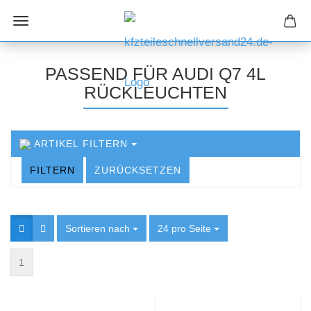
PASSEND FÜR AUDI Q7 4L
RÜCKLEUCHTEN
ARTIKEL FILTERN
FILTERN
ZURÜCKSETZEN
Sortieren nach
Sortieren nach
24 pro Seite
pro Seite
1