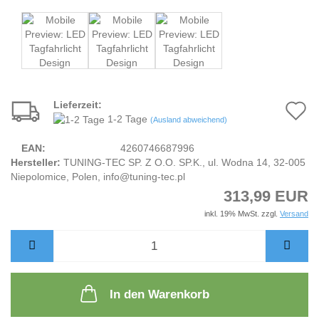
Lieferzeit:
A
1-2 Tage
(Ausland abweichend)
d
EAN:
4260746687996
M
Hersteller:
TUNING-TEC SP. Z O.O. SP.K., ul. Wodna 14, 32-005
Niepolomice, Polen, info@tuning-tec.pl
313,99 EUR
inkl. 19% MwSt. zzgl.
Versand
In den Warenkorb