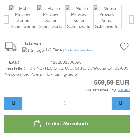
Lieferzeit:
A
1-2 Tage
(Ausland abweichend)
d
EAN:
4262502636590
M
Hersteller:
TUNING-TEC SP. Z O.O. SP.K., ul. Wodna 14, 32-005
Niepolomice, Polen, info@tuning-tec.pl
569,59 EUR
inkl. 19% MwSt. zzgl.
Versand
In den Warenkorb