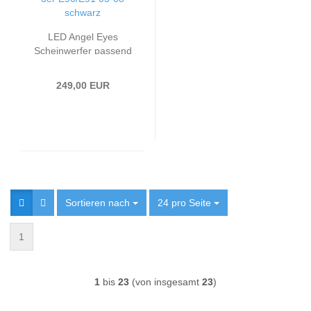
LED Angel Eyes
Scheinwerfer passend
für BMW 3er E90/E91
05-08 schwarz
249,00 EUR
Sortieren nach
Sortieren nach
24 pro Seite
pro Seite
1
1
bis
23
(von insgesamt
23
)