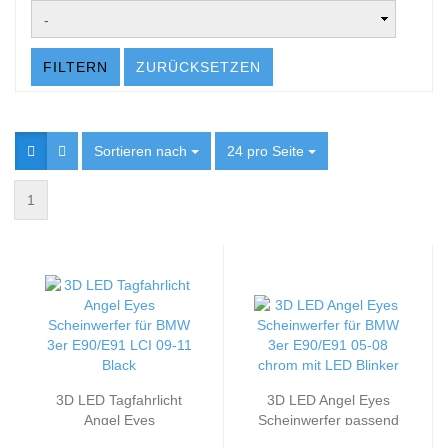
FILTERN
ZURÜCKSETZEN
Sortieren nach
Sortieren nach
24 pro Seite
pro Seite
1
3D LED Tagfahrlicht
3D LED Angel Eyes
Angel Eyes
Scheinwerfer passend
Scheinwerfer passend
für BMW 3er E90/E91