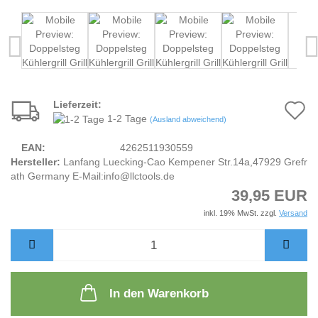
Lieferzeit:
A
1-2 Tage
(Ausland abweichend)
d
EAN:
4262511930559
M
Hersteller:
Lanfang Luecking-Cao Kempener Str.14a,47929 Grefr
ath Germany E-Mail:info@llctools.de
39,95 EUR
inkl. 19% MwSt. zzgl.
Versand
In den Warenkorb