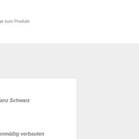
ge zum Produkt
glanz Schwarz
erienmäßig verbauten