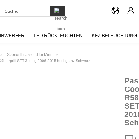
Suche...
INWERFER
LED RÜCKLEUCHTEN
KFZ BELEUCHTUNG
»
»
Sportgrill passend für Mini
hlergrill SET 3-teilig 2006-2015 hochglanz Schwarz
Pas
Coo
R58
SET 
201
Sch