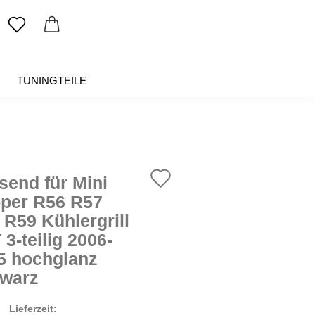
TUNINGTEILE
SALE %
ÜBER UNS
Auf
send für Mini
den
per R56 R57
 R59 Kühlergrill
Merkzettel
3-teilig 2006-
5 hochglanz
warz
Lieferzeit: