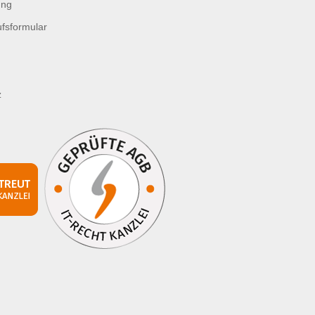
ung
fsformular
z