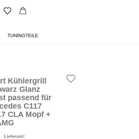
TUNINGTEILE
SALE %
ÜBER UNS
Auf
t Kühlergrill
den
warz Glanz
st passend für
Merkzettel
cedes C117
7 CLA Mopf +
AMG
Lieferzeit: