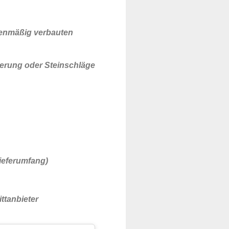
erienmäßig verbauten
terung oder Steinschläge
ieferumfang)
ttanbieter