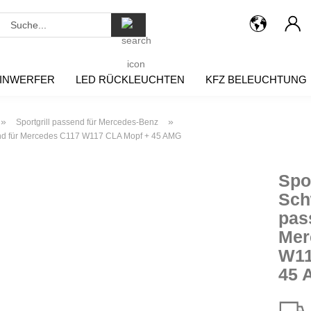
Suche...
INWERFER
LED RÜCKLEUCHTEN
KFZ BELEUCHTUNG
»
»
Sportgrill passend für Mercedes-Benz
send für Mercedes C117 W117 CLA Mopf + 45 AMG
Spor
Sch
pas
Mer
W11
45 