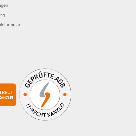
ngen
ung
fsformular
z