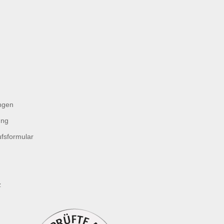
ngen
ung
fsformular
z