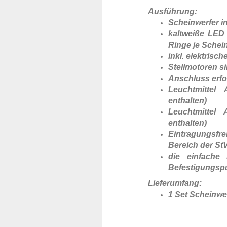
Ausführung:
Scheinwerfer i
kaltweiße LED S
Ringe je Schei
inkl. elektrisc
Stellmotoren si
Anschluss erfo
Leuchtmittel 
enthalten)
Leuchtmittel 
enthalten)
Eintragungsfr
Bereich der S
die einfache 
Befestigungsp
Lieferumfang:
1 Set Scheinwerf