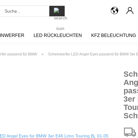
Suche...
INWERFER
LED RÜCKLEUCHTEN
KFZ BELEUCHTUNG
»
rfer passend für BMW
Scheinwerfer LED Angel Eyes passend für BMW 3er E
Sch
Ang
pas
3er
Tour
Sch