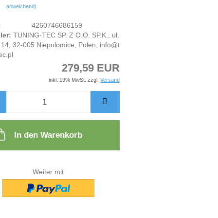
abweichend)
:
4260746686159
ler:
TUNING-TEC SP. Z O.O. SP.K., ul.
14, 32-005 Niepolomice, Polen, info@t
ec.pl
279,59 EUR
inkl. 19% MwSt. zzgl.
Versand
In den Warenkorb
Weiter mit