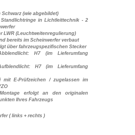
n Schwarz (wie abgebildet)
tandlichtringe in Lichtleittechnik - 2
nwerfer
her LWR (Leuchtweitenregulierung)
nd bereits im Scheinwerfer verbaut
lgt über fahrzeugspezifischen Stecker
Abblendlicht: H7 (im Lieferumfang
Aufblendlicht: H7 (im Lieferumfang
ei mit E-Prüfzeichen / zugelassen im
tVZO
Montage erfolgt an den originalen
unkten Ihres Fahrzeugs
er ( links + rechts )