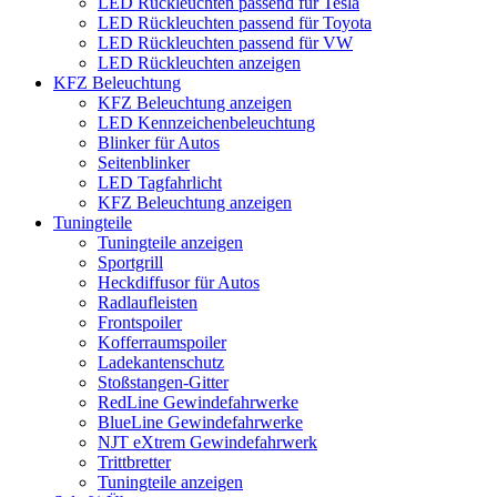
LED Rückleuchten passend für Tesla
LED Rückleuchten passend für Toyota
LED Rückleuchten passend für VW
LED Rückleuchten anzeigen
KFZ Beleuchtung
KFZ Beleuchtung anzeigen
LED Kennzeichenbeleuchtung
Blinker für Autos
Seitenblinker
LED Tagfahrlicht
KFZ Beleuchtung anzeigen
Tuningteile
Tuningteile anzeigen
Sportgrill
Heckdiffusor für Autos
Radlaufleisten
Frontspoiler
Kofferraumspoiler
Ladekantenschutz
Stoßstangen-Gitter
RedLine Gewindefahrwerke
BlueLine Gewindefahrwerke
NJT eXtrem Gewindefahrwerk
Trittbretter
Tuningteile anzeigen