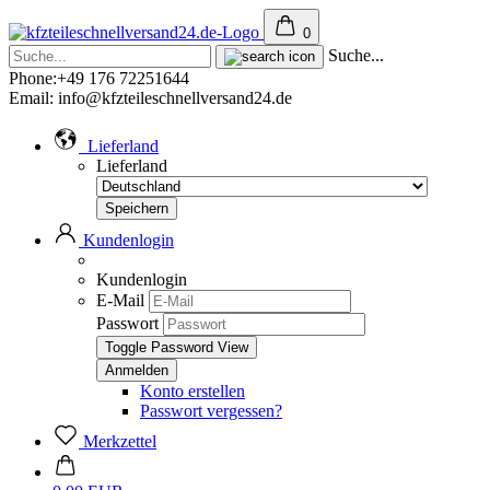
0
Suche...
Phone:+49 176 72251644
Email: info@kfzteileschnellversand24.de
Lieferland
Lieferland
Kundenlogin
Kundenlogin
E-Mail
Passwort
Toggle Password View
Konto erstellen
Passwort vergessen?
Merkzettel