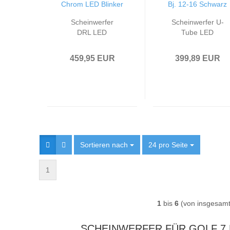
Scheinwerfer
Scheinwerfer U-
DRL LED
Tube LED
Tagfahrlicht
Tagfahrlicht
passend für VW
passend für VW
459,95 EUR
399,89 EUR
Golf 7 12-16
Golf 7 Bj. 12-16
Black Chrom LED
Schwarz
Blinker
Sortieren nach
Sortieren nach
24 pro Seite
pro Seite
1
1
bis
6
(von insgesam
SCHEINWERFER FÜR GOLF 7 