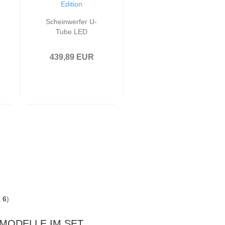
Scheinwerfer U-
Tube LED
Tagfahrlicht
passend für VW
439,89 EUR
Golf 7 Bj. 12-16
Schwarz Rot
Edition
t
6
)
MODELLE IM SET