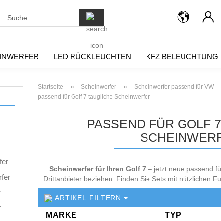
Suche...
INWERFER
LED RÜCKLEUCHTEN
KFZ BELEUCHTUNG
»
»
Startseite
Scheinwerfer
Scheinwerfer passend für VW
passend für Golf 7 taugliche Scheinwerfer
PASSEND FÜR GOLF 7
SCHEINWER
fer
Scheinwerfer für Ihren Golf 7
– jetzt neue passend f
rfer
Drittanbieter beziehen. Finden Sie Sets mit nützlichen Fu
r
ARTIKEL FILTERN
r
MARKE
TYP
MARKE
TYP