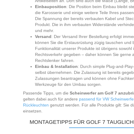
Artikelseiten an. Dort sind auch die Maße (Länge, Br
Einbauposition
: Die Position beim Einbau bleibt s
die Karosserie und einige weitere Teile Ihres passe
Die Spannung der bereits verbauten Kabel und Ste
Produkt. Die in ihm verbauten Widerstände verhin
und mehr.
Versand
: Der Versand Ihrer Bestellung erfolgt imme
können Sie die Erstausrüstung zügig tauschen und 
Funktionalität unserer Produkte ist übrigens sowohl
Rechtsverkehr gegeben – daher können Sie gerne a
Rechtslenker fahren.
Einbau & Installation
: Durch simple Plug-and-Play
selbst übernehmen. Die Zulassung ist bereits gege
Zulassungen beantragen und können ohne Fachkennt
Werkzeuge für den Umbau sorgen.
Passende Tipps, um die
Scheinwerfer am Golf 7 anzubr
gelten dabei auch für andere
passend für VW Scheinwerfe
Rückleuchten
genutzt werden. Für alle Produkte gilt: Sie d
einsetzen.
MONTAGETIPPS FÜR GOLF 7 TAUGLIC