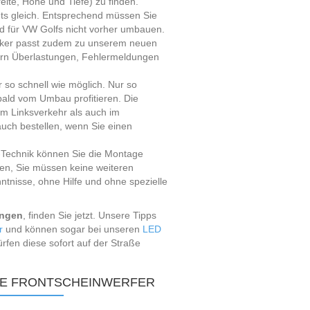
eite, Höhe und Tiefe) zu finden.
tets gleich. Entsprechend müssen Sie
nd für VW Golfs nicht vorher umbauen.
cker passt zudem zu unserem neuen
dern Überlastungen, Fehlermeldungen
r so schnell wie möglich. Nur so
bald vom Umbau profitieren. Die
 im Linksverkehr als auch im
uch bestellen, wenn Sie einen
-Technik können Sie die Montage
ben, Sie müssen keine weiteren
nisse, ohne Hilfe und ohne spezielle
ingen
, finden Sie jetzt. Unsere Tipps
r
und können sogar bei unseren
LED
ürfen diese sofort auf der Straße
HE FRONTSCHEINWERFER