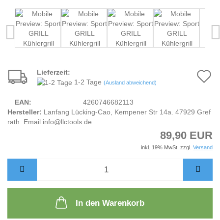
Lieferzeit:
A
1-2 Tage
(Ausland abweichend)
d
EAN:
4260746682113
M
Hersteller:
Lanfang Lücking-Cao, Kempener Str 14a. 47929 Gref
rath. Email info@llctools.de
89,90 EUR
inkl. 19% MwSt. zzgl.
Versand
In den Warenkorb