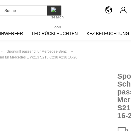
Suche...
INWERFER
LED RÜCKLEUCHTEN
KFZ BELEUCHTUNG
»
»
Sportgrill passend für Mercedes-Benz
send für Mercedes E W213 S213 C238 A238 16-20
Spor
Sch
pas
Mer
S21
16-