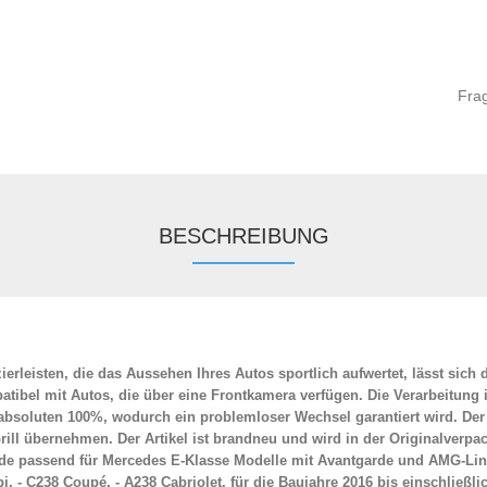
Fra
BESCHREIBUNG
erleisten, die das Aussehen Ihres Autos sportlich aufwertet, lässt sich 
tibel mit Autos, die über eine Frontkamera verfügen. Die Verarbeitung i
 absoluten 100%, wodurch ein problemloser Wechsel garantiert wird. Der
ll übernehmen. Der Artikel ist brandneu und wird in der Originalverpac
ende passend für Mercedes E-Klasse Modelle mit Avantgarde und AMG-Line
 - C238 Coupé, - A238 Cabriolet, für die Baujahre 2016 bis einschließli