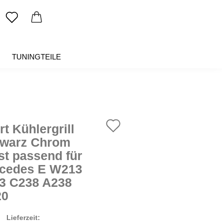
TUNINGTEILE
SALE %
ÜBER UNS
Auf
t Kühlergrill
den
warz Chrom
st passend für
Merkzettel
cedes E W213
3 C238 A238
20
Lieferzeit: