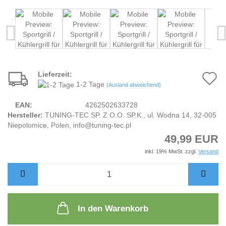
Lieferzeit:
A
1-2 Tage
(Ausland abweichend)
d
EAN:
4262502633728
M
Hersteller:
TUNING-TEC SP. Z O.O. SP.K., ul. Wodna 14, 32-005
Niepolomice, Polen, info@tuning-tec.pl
49,99 EUR
inkl. 19% MwSt. zzgl.
Versand
In den Warenkorb