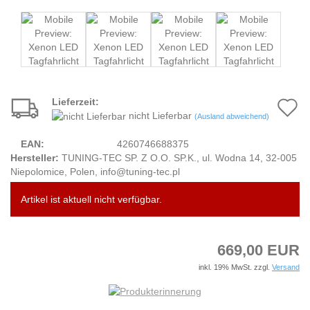
Lieferzeit:
A
nicht Lieferbar
(Ausland abweichend)
d
EAN:
4260746688375
M
Hersteller:
TUNING-TEC SP. Z O.O. SP.K., ul. Wodna 14, 32-005
Niepolomice, Polen, info@tuning-tec.pl
Artikel ist aktuell nicht verfügbar.
669,00 EUR
inkl. 19% MwSt. zzgl.
Versand