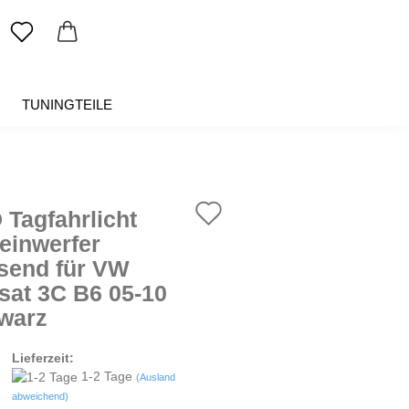
TUNINGTEILE
SALE %
ÜBER UNS
Auf
 Tagfahrlicht
den
einwerfer
send für VW
Merkzettel
sat 3C B6 05-10
warz
Lieferzeit:
1-2 Tage
(Ausland
abweichend)