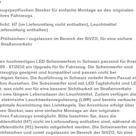
n
zeugspezifischen Stecker für einfache Montage an den originalen
Ihres Fahrzeugs
licht: H7 (im Lieferumfang nicht enthalten), Leuchtmittel
Lieferumfang enthalten)
E-Prüfzeichen / zugelassen im Bereich der StVZO, für eine sichere
 Straßenverkehr
esen hochwertigen LED-Scheinwerfern in Schwarz passend für Ihre
05 - 07/2010 ein Upgrade für Ihr Fahrzeug. Die Scheinwerfer sind
ahrzeugtyp geeignet und kompatibel und passen nicht bei
itigem Xenon. Die Ausführung in Schwarz verleiht Ihrem Passat e
hes Aussehen. Die Scheinwerfer sind mit LED Tagfahrlicht und L
t, was nicht nur für eine bessere Sichtbarkeit im Straßenverkehr
ür eine längere Lebensdauer der Leuchtmittel. Zudem verfügen di
e elektrische Leuchtweitenregulierung (LWR) und bereits verbaut
optimale Ausrichtung des Lichtkegels. Der Anschluss erfolgt über
hen Stecker, was eine einfache Montage an den originalen
hres Fahrzeugs ermöglicht. Bitte beachten Sie, dass die
bblendlicht (H7) nicht im Lieferumfang enthalten sind, während di
fblendlicht (H1) bereits mitgeliefert werden. Die Scheinwerfer sin
Prüfzeichen und somit zugelassen im Bereich der StVZO, für eine