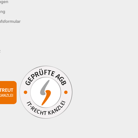
ngen
ung
fsformular
z