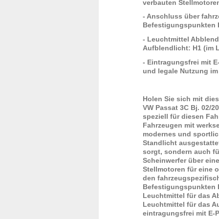
verbauten Stellmotore
- Anschluss über fahr
Befestigungspunkten 
- Leuchtmittel Abblend
Aufblendlicht: H1 (im 
- Eintragungsfrei mit 
und legale Nutzung im
Holen Sie sich mit di
VW Passat 3C Bj. 02/20
speziell für diesen F
Fahrzeugen mit werkse
modernes und sportlic
Standlicht ausgestatte
sorgt, sondern auch f
Scheinwerfer über ein
Stellmotoren für eine 
den fahrzeugspezifisc
Befestigungspunkten I
Leuchtmittel für das A
Leuchtmittel für das Au
eintragungsfrei mit E-