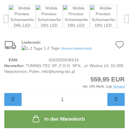
Lieferzeit:
A
1-2 Tage
(Ausland abweichend)
d
EAN:
4262502636514
M
Hersteller:
TUNING-TEC SP. Z O.O. SP.K., ul. Wodna 14, 32-005
Niepolomice, Polen, info@tuning-tec.pl
559,95 EUR
inkl. 19% MwSt. zzgl.
Versand
In den Warenkorb