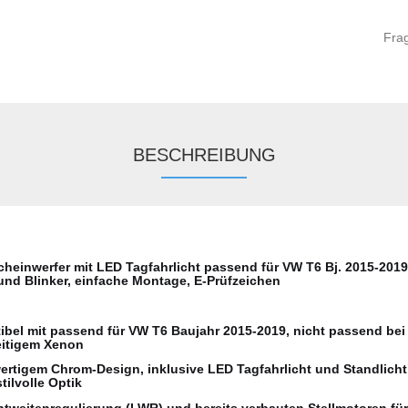
Fra
BESCHREIBUNG
heinwerfer mit LED Tagfahrlicht passend für VW T6 Bj. 2015-2019
 und Blinker, einfache Montage, E-Prüfzeichen
ibel mit passend für VW T6 Baujahr 2015-2019, nicht passend bei
eitigem Xenon
ertigem Chrom-Design, inklusive LED Tagfahrlicht und Standlicht
tilvolle Optik
chtweitenregulierung (LWR) und bereits verbauten Stellmotoren für