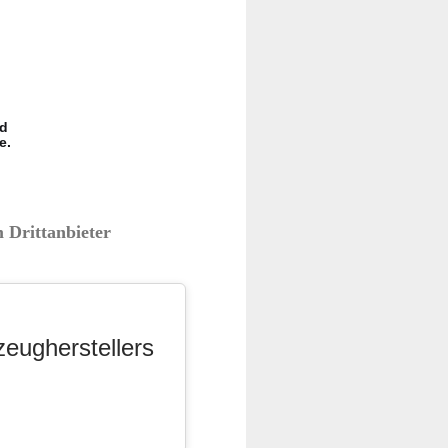
nd
e.
 Drittanbieter
zeugherstellers