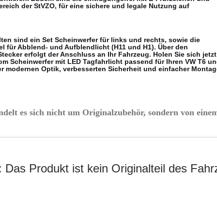
reich der StVZO, für eine sichere und legale Nutzung auf
ten sind ein Set Scheinwerfer für links und rechts, sowie die
l für Abblend- und Aufblendlicht (H11 und H1). Über den
tecker erfolgt der Anschluss an Ihr Fahrzeug. Holen Sie sich jetzt
m Scheinwerfer mit LED Tagfahrlicht passend für Ihren VW T6 u
ner modernen Optik, verbesserten Sicherheit und einfacher Montag
delt es sich nicht um Originalzubehör, sondern von einem
 Das Produkt ist kein Originalteil des Fahr