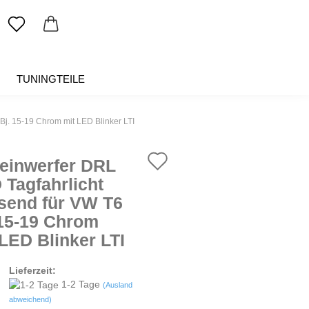
TUNINGTEILE
SALE %
ÜBER UNS
Bj. 15-19 Chrom mit LED Blinker LTI
Auf
einwerfer DRL
den
 Tagfahrlicht
send für VW T6
Merkzettel
 15-19 Chrom
 LED Blinker LTI
Lieferzeit:
1-2 Tage
(Ausland
abweichend)