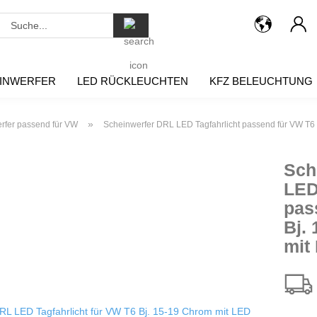
Suche...
INWERFER
LED RÜCKLEUCHTEN
KFZ BELEUCHTUNG
»
rfer passend für VW
Scheinwerfer DRL LED Tagfahrlicht passend für VW T6 
Sch
LED
pas
Bj.
mit