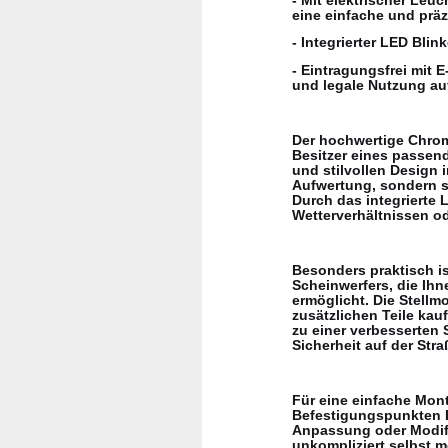
eine einfache und präz
- Integrierter LED Blin
- Eintragungsfrei mit 
und legale Nutzung auf
Der hochwertige Chrom 
Besitzer eines passen
und stilvollen Design 
Aufwertung, sondern so
Durch das integrierte 
Wetterverhältnissen o
Besonders praktisch is
Scheinwerfers, die Ihn
ermöglicht. Die Stellm
zusätzlichen Teile kau
zu einer verbesserten 
Sicherheit auf der Stra
Für eine einfache Mont
Befestigungspunkten I
Anpassung oder Modifi
unkompliziert selbst m