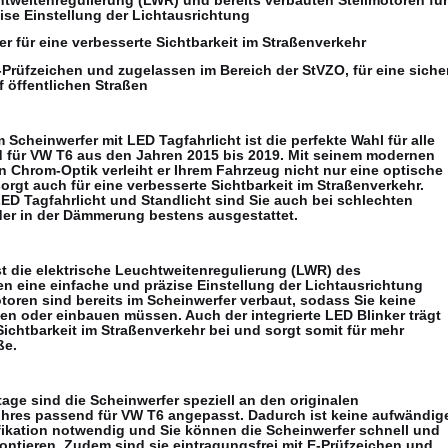
ise Einstellung der Lichtausrichtung
ker für eine verbesserte Sichtbarkeit im Straßenverkehr
E-Prüfzeichen und zugelassen im Bereich der StVZO, für eine siche
 öffentlichen Straßen
Scheinwerfer mit LED Tagfahrlicht ist die perfekte Wahl für alle
d für VW T6 aus den Jahren 2015 bis 2019. Mit seinem modernen
in Chrom-Optik verleiht er Ihrem Fahrzeug nicht nur eine optische
rgt auch für eine verbesserte Sichtbarkeit im Straßenverkehr.
LED Tagfahrlicht und Standlicht sind Sie auch bei schlechten
der in der Dämmerung bestens ausgestattet.
t die elektrische Leuchtweitenregulierung (LWR) des
en eine einfache und präzise Einstellung der Lichtausrichtung
otoren sind bereits im Scheinwerfer verbaut, sodass Sie keine
fen oder einbauen müssen. Auch der integrierte LED Blinker trägt
Sichtbarkeit im Straßenverkehr bei und sorgt somit für mehr
ße.
age sind die Scheinwerfer speziell an den originalen
hres passend für VW T6 angepasst. Dadurch ist keine aufwändig
kation notwendig und Sie können die Scheinwerfer schnell und
ontieren. Zudem sind sie eintragungsfrei mit E-Prüfzeichen und